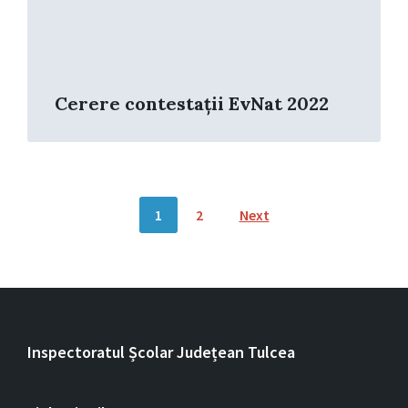
Cerere contestații EvNat 2022
Posts
1
2
Next
pagination
Inspectoratul Școlar Județean Tulcea