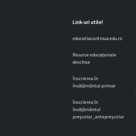
Link-uri utile!
educatiacontinua.edu.ro
Resurse educaționale
deschise
Înscrierea în
învățământul primar
Înscrierea în
învățământul
preșcolar_antepreșcolar