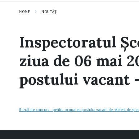
HOME
NOUTĂȚI
Inspectoratul Șc
ziua de 06 mai 2
postului vacant 
Rezultate concurs – pentru ocuparea postului vacant de referent de spec