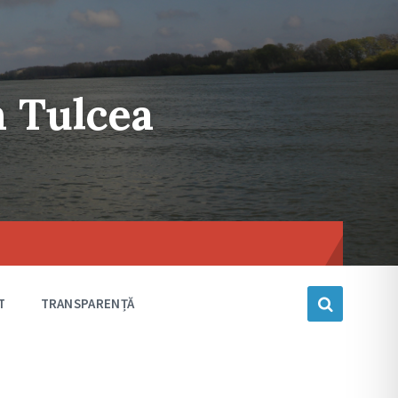
n Tulcea
Choose
language
T
TRANSPARENȚĂ