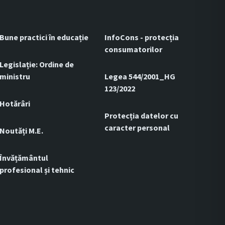
Bune practici în educație
InfoCons - protecția
consumatorilor
Legislație: Ordine de
ministru
Legea 544/2001_HG
123/2022
Hotărâri
Protecția datelor cu
caracter personal
Noutăți M.E.
Învățământul
profesional și tehnic