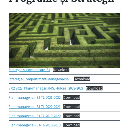
Strategie si comunicare ISJ
Download
Strategie-Compartiment-Management-1
Download
7.02.2023_Plan-managerial-ISJ-Tulcea_2022-2023
Download
Plan-managerial-ISJ-TL-2021-2022
Download
Plan-managerial-ISJ-TL-2020-2021
Download
Plan-managerial-ISJ-TL-2019-2020
Download
Plan-managerial-ISJ-TL-2018-2019
Download