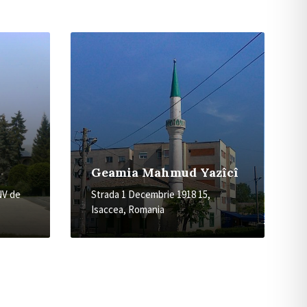
More
Geamia Mahmud Yazîcî
 NV de
Strada 1 Decembrie 1918 15,
Isaccea, Romania