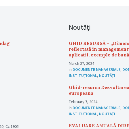
Noutăți
adag
GHID RESURSĂ – ,,Dimensi
reflectată în managementu
aplicații, exemple de bună
March 27, 2024
in
DOCUMENTE MANAGERIALE
,
DO
INSTITUȚIONAL
,
NOUTĂȚI
Ghid-resursa Dezvoltarea 
europeana
February 7, 2024
in
DOCUMENTE MANAGERIALE
,
DO
INSTITUȚIONAL
,
NOUTĂȚI
EVALUARE ANUALĂ DIREC
T20, Cc 1905