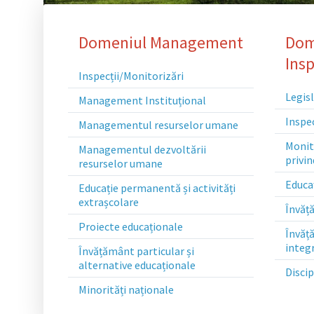
Sitemap
Domeniul Management
Dom
Insp
Inspecții/Monitorizări
Legisl
Management Instituțional
Inspec
Managementul resurselor umane
Monit
Managementul dezvoltării
privin
resurselor umane
Educa
Educație permanentă și activități
extrașcolare
Învăț
Proiecte educaționale
Învăță
integ
Învățământ particular și
alternative educaționale
Disci
Minorități naționale