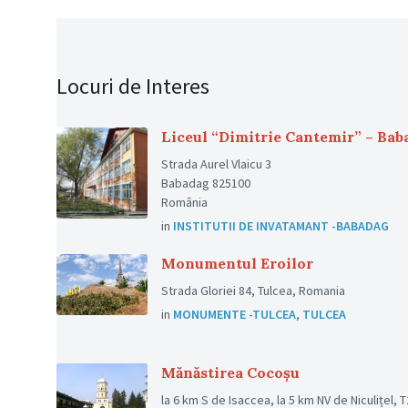
Locuri de Interes
Liceul “Dimitrie Cantemir” – Bab
Strada Aurel Vlaicu 3
Babadag 825100
România
in
INSTITUTII DE INVATAMANT -BABADAG
Monumentul Eroilor
Strada Gloriei 84, Tulcea, Romania
in
MONUMENTE -TULCEA
,
TULCEA
Mănăstirea Cocoșu
la 6 km S de Isaccea, la 5 km NV de Niculițel, 