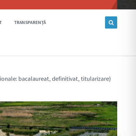
language
T
TRANSPARENȚĂ
onale: bacalaureat, definitivat, titularizare)