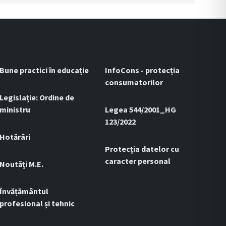
Bune practici în educație
InfoCons - protecția
consumatorilor
Legislație: Ordine de
ministru
Legea 544/2001_HG
123/2022
Hotărâri
Protecția datelor cu
caracter personal
Noutăți M.E.
Învățământul
profesional și tehnic