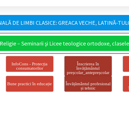
LĂ DE LIMBI CLASICE: GREACA VECHE, LATINĂ-TULC
ligie – Seminarii şi Licee teologice ortodoxe, clasele 
InfoCons - Protecția
Înscrierea în
consumatorilor
învățământul
preșcolar_antepreșcolar
Bune practici în educație
Învățământul profesional
și tehnic