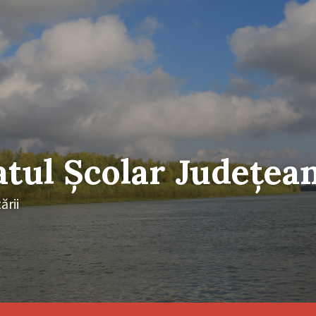
atul Școlar Județea
ării