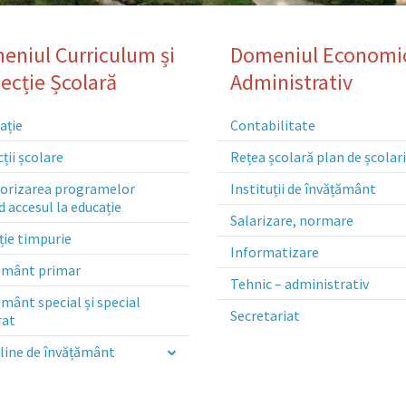
eniul Curriculum și
Domeniul Economic
ecție Școlară
Administrativ
ație
Contabilitate
ții școlare
Rețea școlară plan de școlar
orizarea programelor
Instituții de învățământ
d accesul la educație
Salarizare, normare
ție timpurie
Informatizare
ământ primar
Tehnic – administrativ
mânt special și special
Secretariat
rat
pline de învățământ