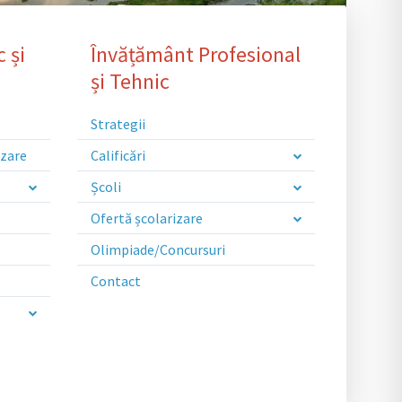
 și
Învățământ Profesional
și Tehnic
Strategii
izare
Calificări
Școli
Ofertă școlarizare
Olimpiade/Concursuri
Contact