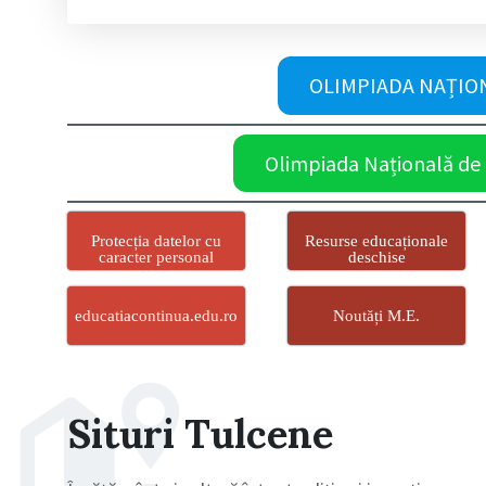
OLIMPIADA NAȚIONA
Olimpiada Națională de Re
Protecția datelor cu
Resurse educaționale
caracter personal
deschise
educatiacontinua.edu.ro
Noutăți M.E.
Situri Tulcene