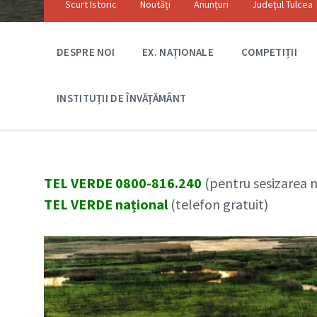
Scurt Istoric
Noutăți
Anunțuri
Județul Tulcea
DESPRE NOI
EX. NAȚIONALE
COMPETIȚII
INSTITUȚII DE ÎNVĂȚĂMÂNT
TEL VERDE 0800-816.240
(pentru sesizarea ne
TEL VERDE național
(telefon gratuit)