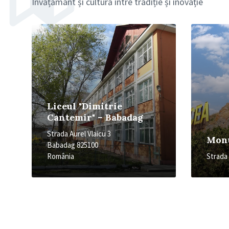
Învățământ și cultură între tradiție și inovație
More
More
Liceul "Dimitrie
Cantemir" – Babadag
Strada Aurel Vlaicu 3
Monu
Babadag 825100
România
Strada 