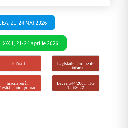
EA, 21-24 MAI 2026
IX-XII, 21-24 aprilie 2026
Hotărâri
Legislație: Ordine de
ministru
Înscrierea în
Legea 544/2001_HG
învățământul primar
123/2022