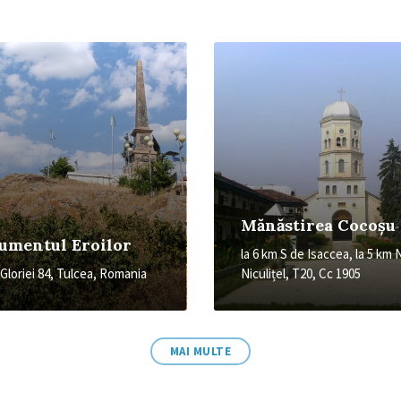
More
Mănăstirea Cocoșu
mentul Eroilor
la 6 km S de Isaccea, la 5 km
Gloriei 84, Tulcea, Romania
Niculițel, T20, Cc 1905
MAI MULTE