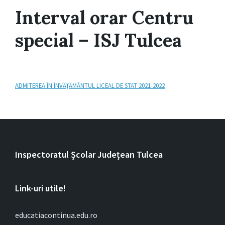
Interval orar Centru
special – ISJ Tulcea
ADMITEREA ÎN ÎNVĂŢĂMÂNTUL LICEAL DE STAT 2021-2022
Inspectoratul Școlar Județean Tulcea
Link-uri utile!
educatiacontinua.edu.ro