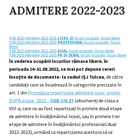
ADMITERE 2022-2023
9.08.2022-Admitere-2022-2023-
LICEU-ZI
-locuri-ocupate_locuri-libere
9.08.2022-Admitere-2022-2023-
PROFESIONAL
-locuri-ocupate_locuri-
libere
9.08.2022-Admitere-2022-2023-
DUAL
-locuri-ocupate_locuri-libere
9.08.2022-Admitere-2022-2023-
FR-SI-SERAL
-locuri-ocupate_locuri-libere
În vederea ocupării locurilor rămase libere
,
în
perioada 16-31.08.2022, se mai pot depune cereri
însoțite de documente- la sediul IȘJ Tulcea
, de către
candidații care se încadrează în categoriile precizate în
art. 1 din
Procedura repartizare admitere liceu_profes
DUPĂ etape_2022 –
COD CIS 27
(absolvenți de clasa a
VIII-a, care nu au fost repartizați în primele două etape
de admitere în învățământul liceal, sau în primele trei
etape de admitere în învățământul profesional/dual
2022-2023), urmând ca repartizarea acestora să se