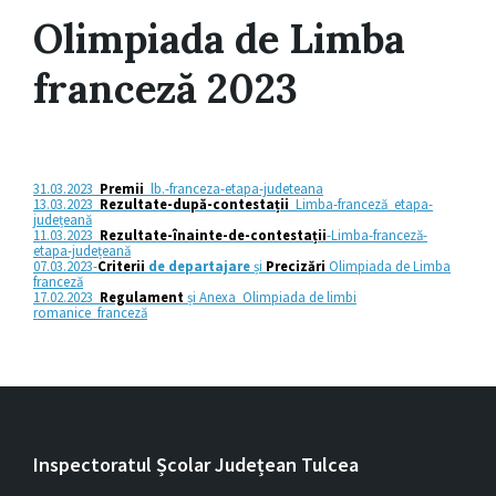
Olimpiada de Limba
franceză 2023
31.03.2023_
Premii
_lb.-franceza-etapa-judeteana
13.03.2023_
Rezultate-după-contestații
_Limba-franceză_etapa-
județeană
11.03.2023_
Rezultate-înainte-de-contestații
-Limba-franceză-
etapa-județeană
07.03.2023-
Criterii
de departajare
și
Precizări
Olimpiada de Limba
franceză
17.02.2023_
Regulament
și Anexa_Olimpiada de limbi
romanice_franceză
Inspectoratul Școlar Județean Tulcea