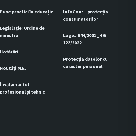
Bune practici în educație
InfoCons - protecția
consumatorilor
Legislație: Ordine de
ministru
Legea 544/2001_HG
123/2022
Hotărâri
Protecția datelor cu
caracter personal
Noutăți M.E.
Învățământul
profesional și tehnic