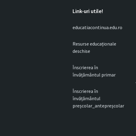
Link-uri utile!
educatiacontinua.edu.ro
Resurse educaționale
deschise
Înscrierea în
învățământul primar
Înscrierea în
învățământul
preșcolar_antepreșcolar