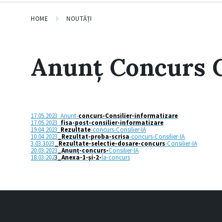
HOME
NOUTĂȚI
Anunț Concurs C
17.05.2023_Anunt-
concurs-Consilier-informatizare
17.05.2023_
fisa-post-consilier-informatizare
19.04.2023
_
Rezultate
-concurs-Consilier-IA
10.04.2023
_Rezultat-proba-scrisa
-concurs-Consilier-IA
3.03.3023
_Rezultate-selectie-dosare-concurs
-Consilier-IA
20.03.2023
_Anunț-concurs-
Consilier-IA
18.03.202
3
_Anexa-1-și-2-
la-concurs