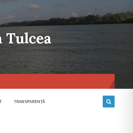
n Tulcea
Choose
language
T
TRANSPARENȚĂ