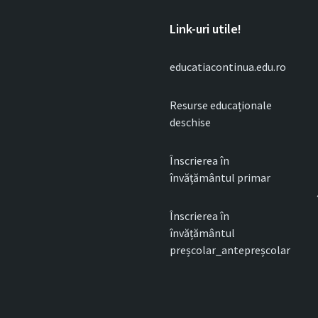
Link-uri utile!
educatiacontinua.edu.ro
Resurse educaționale
deschise
Înscrierea în
învățământul primar
Înscrierea în
învățământul
preșcolar_antepreșcolar