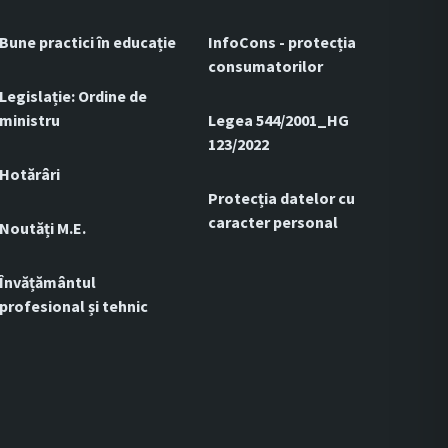
Bune practici în educație
InfoCons - protecția
consumatorilor
Legislație: Ordine de
ministru
Legea 544/2001_HG
123/2022
Hotărâri
Protecția datelor cu
caracter personal
Noutăți M.E.
Învățământul
profesional și tehnic