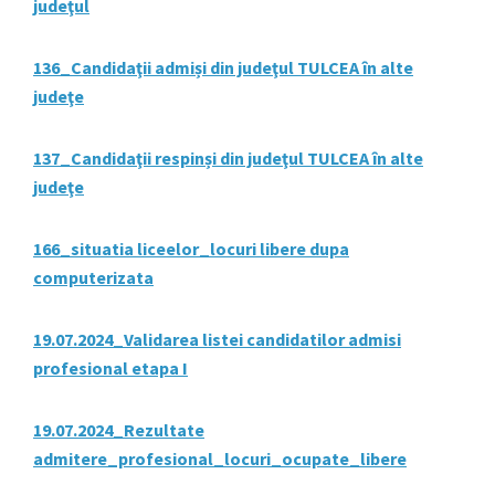
judeţul
136_Candidaţii admiși din judeţul TULCEA în alte
judeţe
137_Candidaţii respinși din judeţul TULCEA în alte
judeţe
166_situatia liceelor_locuri libere dupa
computerizata
19.07.2024_Validarea listei candidatilor admisi
profesional etapa I
19.07.2024_Rezultate
admitere_profesional_locuri_ocupate_libere