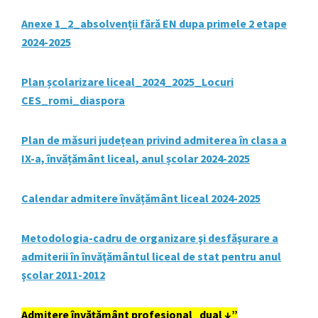
Anexe 1­_2_absolvenții fără EN dupa primele 2 etape
2024-2025
Plan școlarizare liceal_2024_2025_Locuri
CES_romi_diaspora
Plan de măsuri județean privind admiterea în clasa a
IX-a, învățământ liceal, anul școlar 2024-2025
Calendar admitere învățământ liceal 2024-2025
Metodologia-cadru de organizare şi desfăşurare a
admiterii în învăţământul liceal de stat pentru anul
şcolar 2011-2012
Admitere învățământ profesional_dual ↓”