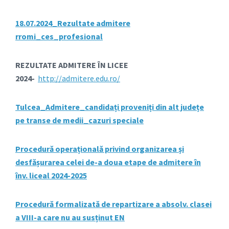
18.07.2024_Rezultate admitere
rromi_ces_profesional
REZULTATE ADMITERE ÎN LICEE
2024-
http://admitere.edu.ro/
Tulcea_Admitere_candidați proveniți din alt județe
pe transe de medii_cazuri speciale
Procedură operațională privind organizarea și
desfășurarea celei de-a doua etape de admitere în
înv. liceal 2024-2025
Procedură formalizată de repartizare a absolv. clasei
a VIII-a care nu au susținut EN