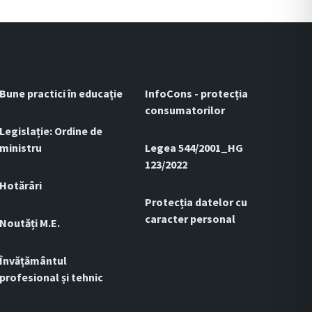
Bune practici în educație
InfoCons - protecția
consumatorilor
Legislație: Ordine de
ministru
Legea 544/2001_HG
123/2022
Hotărâri
Protecția datelor cu
caracter personal
Noutăți M.E.
Învățământul
profesional și tehnic