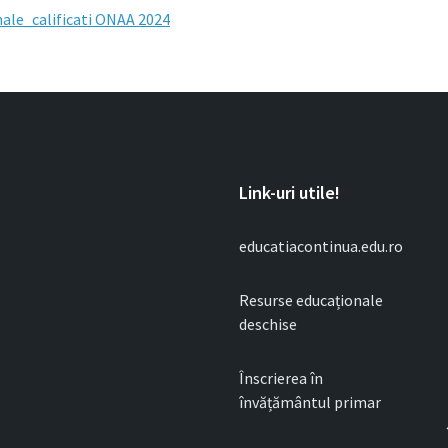
ale_calificati ONAA 2024
Link-uri utile!
educatiacontinua.edu.ro
Resurse educaționale
deschise
Înscrierea în
învățământul primar