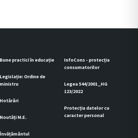
Bune practici în educație
InfoCons - protecția
consumatorilor
Legislație: Ordine de
ministru
Legea 544/2001_HG
123/2022
Hotărâri
Protecția datelor cu
caracter personal
Noutăți M.E.
Învățământul