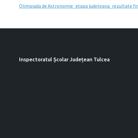
Olimpiada de Astronomie_etapa judeteana_rezultate fin
Inspectoratul Școlar Județean Tulcea