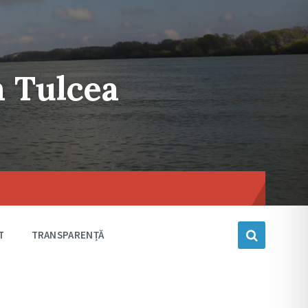
n Tulcea
Choose
language
T
TRANSPARENȚĂ