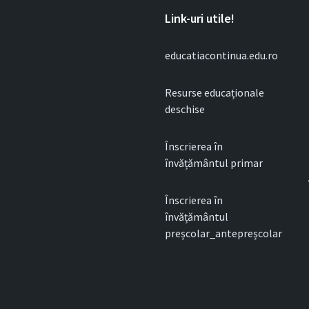
Link-uri utile!
educatiacontinua.edu.ro
Resurse educaționale
deschise
Înscrierea în
învățământul primar
Înscrierea în
învățământul
preșcolar_antepreșcolar