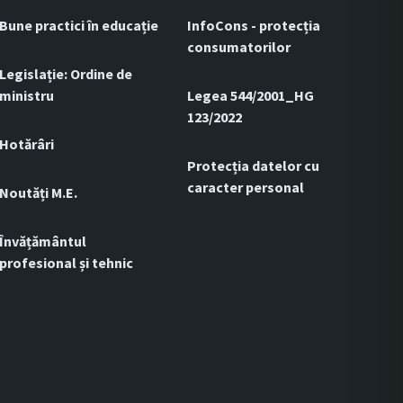
Bune practici în educație
InfoCons - protecția
consumatorilor
Legislație: Ordine de
ministru
Legea 544/2001_HG
123/2022
Hotărâri
Protecția datelor cu
caracter personal
Noutăți M.E.
Învățământul
profesional și tehnic