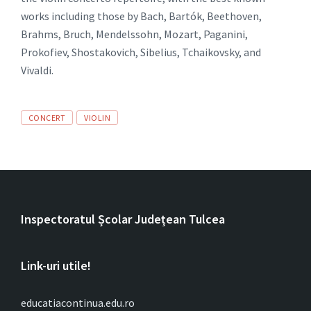
works including those by Bach, Bartók, Beethoven,
Brahms, Bruch, Mendelssohn, Mozart, Paganini,
Prokofiev, Shostakovich, Sibelius, Tchaikovsky, and
Vivaldi.
Tags
CONCERT
VIOLIN
Inspectoratul Școlar Județean Tulcea
Link-uri utile!
educatiacontinua.edu.ro