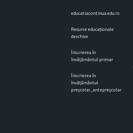
educatiacontinua.edu.ro
Resurse educaționale
deschise
Înscrierea în
învățământul primar
Înscrierea în
învățământul
preșcolar_antepreșcolar