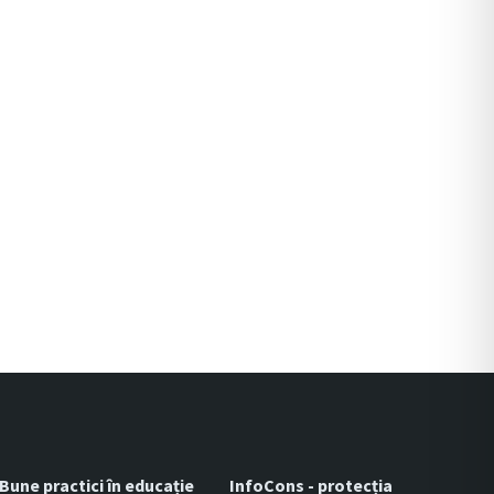
Bune practici în educație
InfoCons - protecția