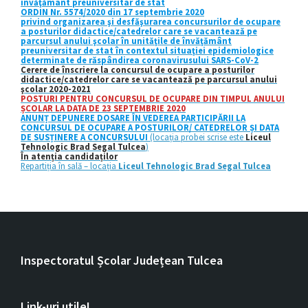
învăţământ preuniversitar de stat
ORDIN Nr. 5574/2020 din 17 septembrie 2020
privind organizarea şi desfăşurarea concursurilor de ocupare
a posturilor didactice/catedrelor care se vacantează pe
parcursul anului şcolar în unităţile de învăţământ
preuniversitar de stat în contextul situaţiei epidemiologice
determinate de răspândirea coronavirusului SARS-CoV-2
Cerere de înscriere la concursul de ocupare a posturilor
didactice/catedrelor care se vacantează pe parcursul anului
şcolar 2020
-2021
POSTURI PENTRU CONCURSUL DE OCUPARE DIN TIMPUL ANULUI
ȘCOLAR LA DATA DE 23 SEPTEMBRIE 2020
ANUNȚ DEPUNERE DOSARE ÎN VEDEREA PARTICIPĂRII LA
CONCURSUL DE OCUPARE A POSTURILOR/ CATEDRELOR ȘI DATA
DE SUSȚINERE A CONCURSULUI
(locația probei scrise este
Liceul
Tehnologic Brad Segal Tulcea
)
În atenția candidaților
Repartiția în sală – locația
Liceul Tehnologic Brad Segal Tulcea
Inspectoratul Școlar Județean Tulcea
Link-uri utile!