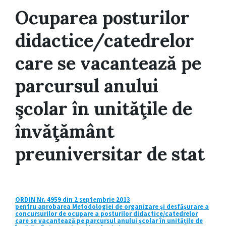
Ocuparea posturilor
didactice/catedrelor
care se vacantează pe
parcursul anului
şcolar în unităţile de
învăţământ
preuniversitar de stat
ORDIN Nr. 4959 din 2 septembrie 2013
pentru aprobarea Metodologiei de organizare şi desfăşurare a
concursurilor de ocupare a posturilor didactice/catedrelor
care se vacantează pe parcursul anului şcolar în unităţile de