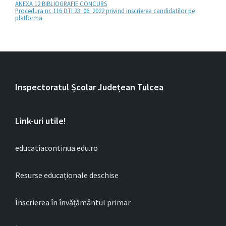
ANEXA 12 BIBLIOGRAFIE CONCURS
Procedura nr. 116 DTI 23_06_2022 privind inscrierea candidatilor pe
platforma
Inspectoratul Școlar Județean Tulcea
Link-uri utile!
educatiacontinua.edu.ro
Resurse educaționale deschise
Înscrierea în învățământul primar