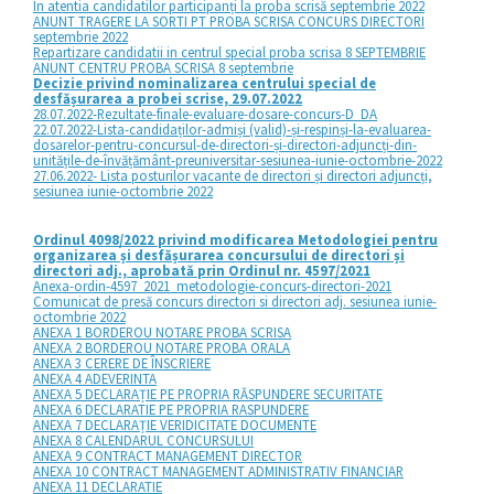
In atentia candidatilor participanți la proba scrisă septembrie 2022
ANUNT TRAGERE LA SORTI PT PROBA SCRISA CONCURS DIRECTORI
septembrie 2022
Repartizare candidatii in centrul special proba scrisa 8 SEPTEMBRIE
ANUNT CENTRU PROBA SCRISA 8 septembrie
Decizie privind nominalizarea centrului special de
desfășurarea a probei scrise, 29.07.2022
28.07.2022-Rezultate-finale-evaluare-dosare-concurs-D_DA
22.07.2022-Lista-candidaților-admiși (valid)-și-respinși-la-evaluarea-
dosarelor-pentru-concursul-de-directori-și-directori-adjuncți-din-
unitățile-de-învățământ-preuniversitar-sesiunea-iunie-octombrie-2022
27.06.2022- Lista posturilor vacante de directori și directori adjuncți,
sesiunea iunie-octombrie 2022
Ordinul 4098/2022 privind modificarea Metodologiei pentru
organizarea și desfășurarea concursului de directori și
directori adj., aprobată prin Ordinul nr. 4597/2021
Anexa-ordin-4597_2021_metodologie-concurs-directori-2021
Comunicat de presă concurs directori si directori adj. sesiunea iunie-
octombrie 2022
ANEXA 1 BORDEROU NOTARE PROBA SCRISA
ANEXA 2 BORDEROU NOTARE PROBA ORALA
ANEXA 3 CERERE DE ÎNSCRIERE
ANEXA 4 ADEVERINTA
ANEXA 5 DECLARAȚIE PE PROPRIA RĂSPUNDERE SECURITATE
ANEXA 6 DECLARATIE PE PROPRIA RASPUNDERE
ANEXA 7 DECLARAȚIE VERIDICITATE DOCUMENTE
ANEXA 8 CALENDARUL CONCURSULUI
ANEXA 9 CONTRACT MANAGEMENT DIRECTOR
ANEXA 10 CONTRACT MANAGEMENT ADMINISTRATIV FINANCIAR
ANEXA 11 DECLARATIE