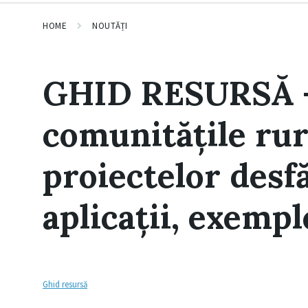
HOME
NOUTĂȚI
GHID RESURSĂ –
comunitățile rur
proiectelor desfă
aplicații, exempl
Ghid resursă