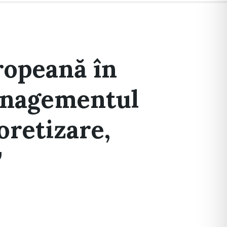
opeană în
managementul
oretizare,
ˮ