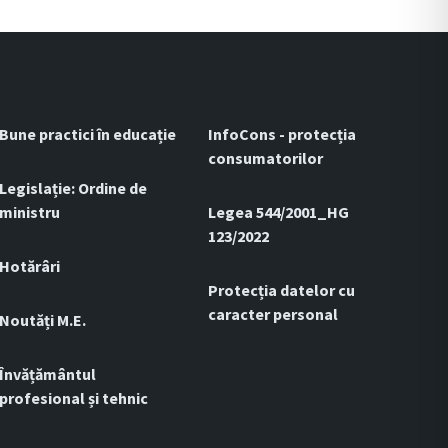
Bune practici în educație
InfoCons - protecția
consumatorilor
Legislație: Ordine de
ministru
Legea 544/2001_HG
123/2022
Hotărâri
Protecția datelor cu
caracter personal
Noutăți M.E.
Învățământul
profesional și tehnic