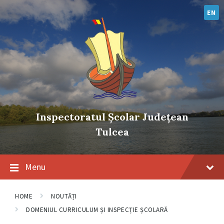
Skip
Skip
Skip
to
to
to
EN
content
main
footer
navigation
Inspectoratul Școlar Județean
Tulcea
Menu
HOME
NOUTĂȚI
DOMENIUL CURRICULUM ȘI INSPECȚIE ȘCOLARĂ