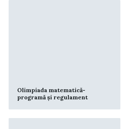
Read
More
Olimpiada matematică-
programă și regulament
Read
More