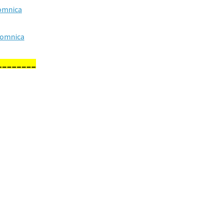
omnica
Domnica
________