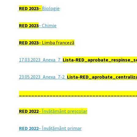
RED 2023
–
Biologie
RED 2023
– Chimie
RED 2023
– Limba franceză
17.03.2023_Anexa_7_
Lista-RED_aprobate_respinse_se
23.05.2023_Anexa_7-2_
Lista-RED_aprobate_centraliz
______________________________________
RED 2022
– Învățământ preșcolar
RED 2022
–
Învățământ primar