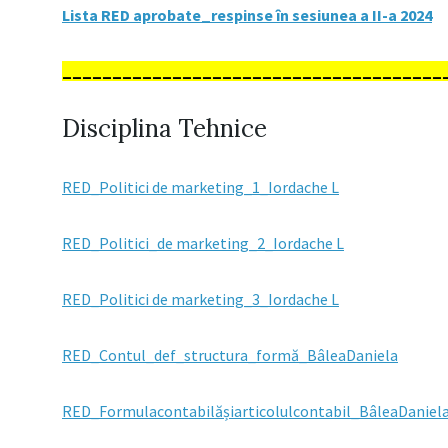
Lista RED aprobate_respinse în sesiunea a II-a 2024
______________________________________
Disciplina Tehnice
RED_Politici de marketing_1_Iordache L
RED_Politici_de marketing_2_Iordache L
RED_Politici de marketing_3_Iordache L
RED_Contul_def_structura_formă_BâleaDaniela
RED_Formulacontabilășiarticolulcontabil_BâleaDaniel