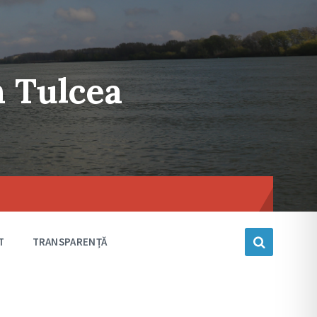
n Tulcea
Choose
language
T
TRANSPARENȚĂ