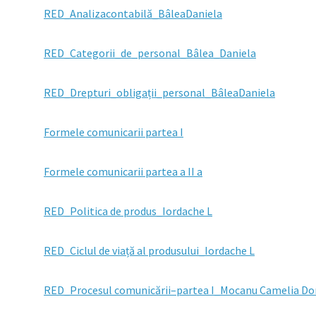
RED_Analizacontabilă_BâleaDaniela
RED_Categorii_de_personal_Bâlea_Daniela
RED_Drepturi_obligații_personal_BâleaDaniela
Formele comunicarii partea I
Formele comunicarii partea a II a
RED_Politica de produs_Iordache L
RED_Ciclul de viață al produsului_Iordache L
RED_Procesul comunicării–partea I_Mocanu Camelia D