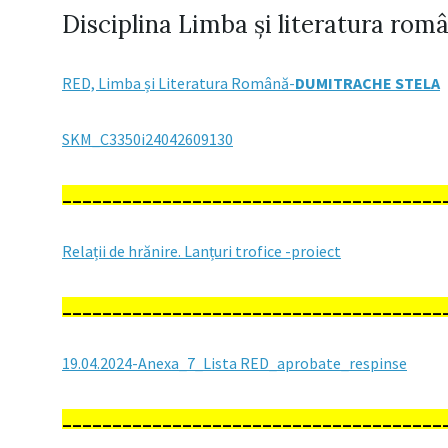
Disciplina Limba și literatura rom
RED, Limba și Literatura Română-
DUMITRACHE STELA
SKM_C3350i24042609130
______________________________________
Relații de hrănire. Lanțuri trofice -proiect
______________________________________
19.04.2024-Anexa_7_Lista RED_aprobate_respinse
______________________________________